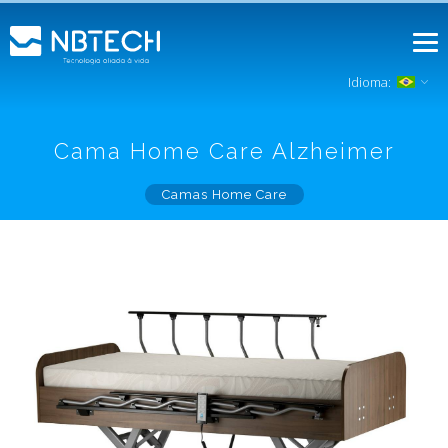
Idioma:
Cama Home Care Alzheimer
Camas Home Care