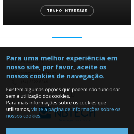
TENHO INTERESSE
Para uma melhor experiência em
(54) 3222.8849
nosso site, por favor, aceite os
nossos cookies de navegação.
contato@nbtech.ind.br
(54) 3222.8849
Existem algumas opções que podem não funcionar
sem a utilização dos cookies.
Para mais informações sobre os cookies que
utilizamos,
visite a página de informações sobre os
nossos cookies.