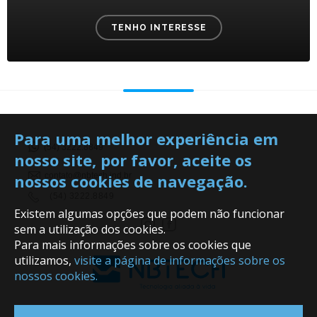
TENHO INTERESSE
Para uma melhor experiência em
(54) 3222.8849
nosso site, por favor, aceite os
nossos cookies de navegação.
contato@nbtech.ind.br
(54) 3222.8849
Existem algumas opções que podem não funcionar
sem a utilização dos cookies.
Para mais informações sobre os cookies que
utilizamos,
visite a página de informações sobre os
nossos cookies.