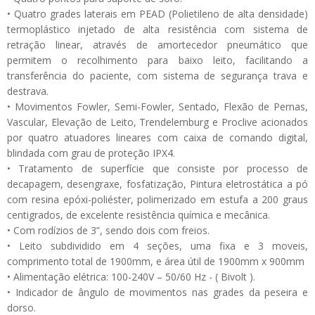
• Quatro grades laterais em PEAD (Polietileno de alta densidade)
termoplástico injetado de alta resistência com sistema de
retração linear, através de amortecedor pneumático que
permitem o recolhimento para baixo leito, facilitando a
transferência do paciente, com sistema de segurança trava e
destrava.
• Movimentos Fowler, Semi-Fowler, Sentado, Flexão de Pernas,
Vascular, Elevação de Leito, Trendelemburg e Proclive acionados
por quatro atuadores lineares com caixa de comando digital,
blindada com grau de proteção IPX4.
• Tratamento de superfície que consiste por processo de
decapagem, desengraxe, fosfatização, Pintura eletrostática a pó
com resina epóxi-poliéster, polimerizado em estufa a 200 graus
centigrados, de excelente resistência química e mecânica.
• Com rodízios de 3”, sendo dois com freios.
• Leito subdividido em 4 seções, uma fixa e 3 moveis,
comprimento total de 1900mm, e área útil de 1900mm x 900mm
• Alimentação elétrica: 100-240V – 50/60 Hz - ( Bivolt ).
• Indicador de ângulo de movimentos nas grades da peseira e
dorso.