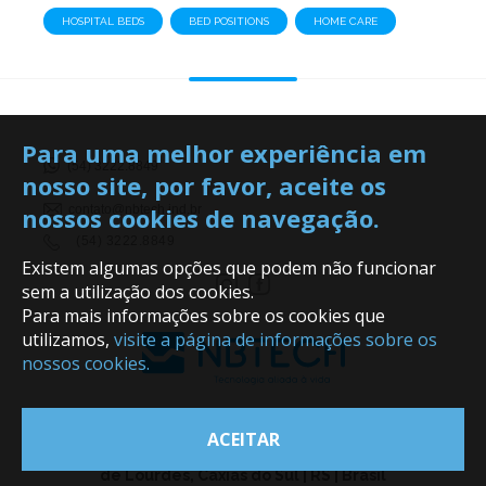
HOSPITAL BEDS
BED POSITIONS
HOME CARE
Para uma melhor experiência em
(54) 3222.8849
nosso site, por favor, aceite os
nossos cookies de navegação.
contato@nbtech.ind.br
(54) 3222.8849
Existem algumas opções que podem não funcionar
sem a utilização dos cookies.
Para mais informações sobre os cookies que
utilizamos,
visite a página de informações sobre os
nossos cookies.
ACEITAR
Rua Professor Jeronimo Ferreira Porto, 563 - Nsa. Sra.
de Lourdes, Caxias do Sul | RS | Brasil