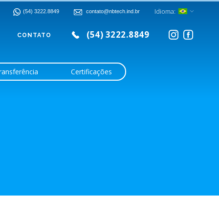
Idioma:
(54) 3222.8849
contato@nbtech.ind.br
(54) 3222.8849
CONTATO
ransferência
Certificações