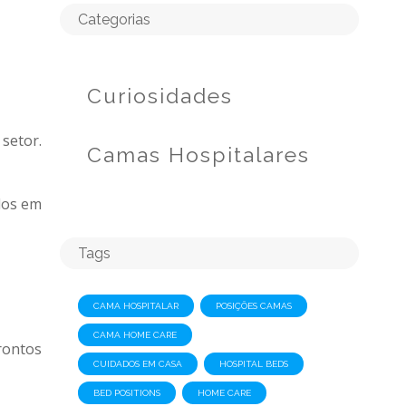
Categorias
Curiosidades
setor.
Camas Hospitalares
dos em
Tags
CAMA HOSPITALAR
POSIÇÕES CAMAS
CAMA HOME CARE
rontos
CUIDADOS EM CASA
HOSPITAL BEDS
BED POSITIONS
HOME CARE