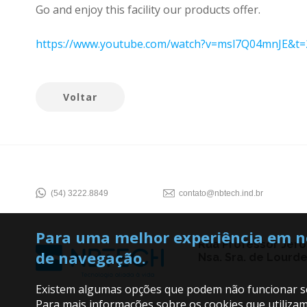
Go and enjoy this facility our products offer.
https://www.youtube.com/watch?v=msl7Q04mnJE&t=
Voltar
(54) 3222.8849
contato@nbtech.ind.br
Para uma melhor experiência em nos
Rua Professor Jeron
de navegação.
Nsa. Sra. de Lourdes
Existem algumas opções que podem não funcionar sem
Para mais informações sobre os cookies que utiliza