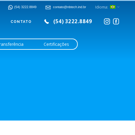
Idioma:
(54) 3222.8849
contato@nbtech.ind.br
(54) 3222.8849
CONTATO
ransferência
Certificações