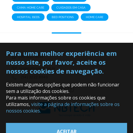
CAMA HOME CARE
CUIDADOS EM CASA
HOSPITAL BEDS
BED POSITIONS
HOME CARE
Para uma melhor experiência em
(54) 3222.8849
nosso site, por favor, aceite os
nossos cookies de navegação.
contato@nbtech.ind.br
(54) 3222.8849
Existem algumas opções que podem não funcionar
sem a utilização dos cookies.
Para mais informações sobre os cookies que
utilizamos,
visite a página de informações sobre os
nossos cookies.
ACEITAR