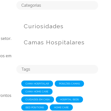
Categorias
Curiosidades
setor.
Camas Hospitalares
dos em
Tags
CAMA HOSPITALAR
POSIÇÕES CAMAS
CAMA HOME CARE
rontos
CUIDADOS EM CASA
HOSPITAL BEDS
BED POSITIONS
HOME CARE