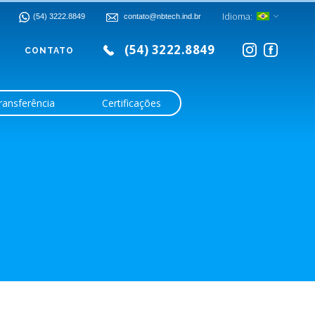
Idioma:
(54) 3222.8849
contato@nbtech.ind.br
(54) 3222.8849
CONTATO
ransferência
Certificações